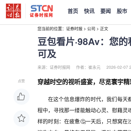
首页
快讯
要闻
股市
您当前的位置：
证券时报
>
公司
>
正文
豆包看片·98Av：您
可及
来源：证券时报网
作者：崔永元
2026-02-07 
穿越时空的视听盛宴，尽览寰宇精
点赞
在这个信息爆炸的时代，我们每天都
程中，寻找那一缕能触动心灵、慰藉灵魂
样的时刻：在疲惫🤔一天后，只想窝在