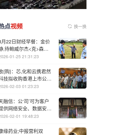
热点
视频
换一换
8月22日财经早餐：金价
静,待鲍威尔杰<克>森霍
尔讲话，俄乌相互指责加
2026-01-25 21:31:23
剧地缘紧张，油价重回
63.50关口
收{购}：芯,化和云携君然
科技拟收购香港上市公司
升华兰德，获51%股权
2026-02-03 01:23:23
天融信：公‘司’可为客户
提供网络安全、数据安
全、智算云等产品及解决
2026-02-01 19:48:23
方案
康缘药业;中报营利双