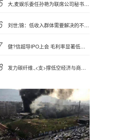
大,麦娱乐委任孙艳为联席公司秘书以接替张莹
刘世;锦：低收入群体需要解决的不是面包问题，而是教育、医疗、住房、社保等问题
健?信超导IPO上会 毛利率显著低于同行
发力碳纤维.,<支>撑低空经济与商业航天