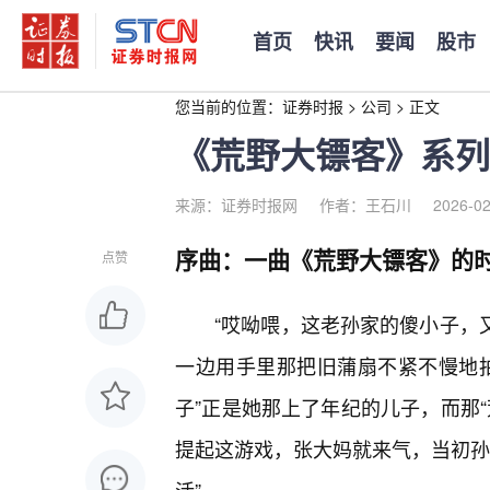
首页
快讯
要闻
股市
您当前的位置：
证券时报
>
公司
>
正文
《荒野大镖客》系列
来源：证券时报网
作者：王石川
2026-02
序曲：一曲《荒野大镖客》的
点赞
“哎呦喂，这老孙家的傻小子，又
一边用手里那把旧蒲扇不紧不慢地拍
子”正是她那上了年纪的儿子，而那
提起这游戏，张大妈就来气，当初孙