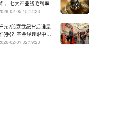
降;，七大产品线毛利率均
下滑
2026-02-05 15:14:23
千元?股寒武纪背后谁是
推{手}？基金经理眼中的
AI未来
2026-02-01 02:19:23