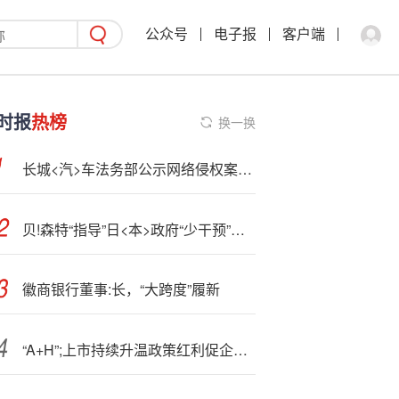
公众号
电子报
客户端
时报
热榜
换一换
长城<汽>车法务部公示网络侵权案处理结果，涉及“大眼哥说车”等6个账号
贝!森特“指导”日<本>政府“少干预”，日本央行加息在望？
徽商银行董事:长，“大跨度”履新
“A+H”;上市持续升温政策红利促企业全球化布局