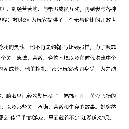
钓鱼，到经营营地、与帮派成员互动，再到参与各种
镖客：救赎2》为玩家提供了一个无与伦比的开放世
游戏的灵魂。他不再是约翰·马斯顿那样，为了赎罪
一个关于忠诚、背叛、道德困境以及在时代洪流中个
的🔥成长，他的挣扎，都让玩家感同身受，为之动
，脑海里已经勾勒出💡了一幅幅画面：黄沙飞扬的
镇，以及那些关于承诺、背叛和生存的故事。她突然
那么“傻乎乎”的游戏，里面藏着不少“江湖道义”呢。