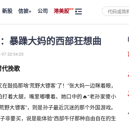
新股
信披+
公司
港美股
：暴躁大妈的西部狂想曲
-07 22:54:23
时代挽歌
在鼓捣那啥‘荒野大镖客’了！”张大妈一边眯着眼，
打着大腿，嘴里嘟囔着。她口中的🔥“老孙家傻小
“荒野大镖客”，则是孙子最近沉迷的那个外国游戏。
子非要买，说是能体验“西部牛仔那种自由自在的生