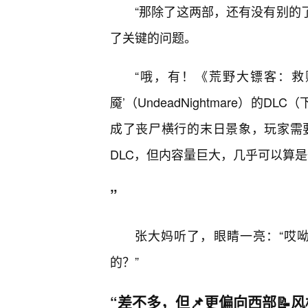
“那除了这两部，还有没有别的了
了关键的问题。
“哦，有！《荒野大镖客：救
魇’（UndeadNightmare）的
成了丧尸横行的末日景象，玩家需
DLC，但内容量巨大，几乎可以算
”
张大妈听了，眼睛一亮：“哎
的？”
“差不多，但📌更偏向西部📝