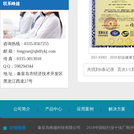
联系峰越
咨询热线：0335-8567255
邮 箱：fengyue@qhdfykj.com
ISO 45001 : 2018 职
传 真：0335-3013010
系认证
Q Q：598294344
共找到6条记录 页次1/1
地 址：秦皇岛市经济技术开发区
黑龙江西道27号
公司简介
产品中心
应用案例
解决方案
秦皇岛峰越科技有限公司
2018中国铝行业十佳厂商
友情链接