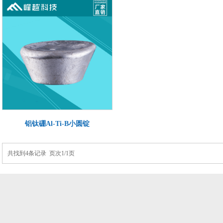
铝钛硼Al-Ti-B小圆锭
共找到4条记录 页次1/1页