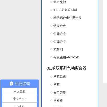
氟铝酸钾
TiC铝基复合材料
精密铝合金件抛光液
铝钛合金
铝硼合金
铝锶合金
添加剂
铝钛碳铂Al-Ti-C-Pt
QL单双系列气动离合器
闸瓦总成
在线咨询
闸瓦
中文客服
回位弹簧
中文客服2
扭矩棒
English