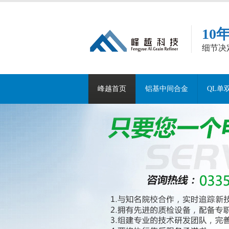
10
细节决
峰越首页
铝基中间合金
QL单