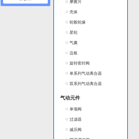
摩擦片
壳体
轮毂轮缘
星轮
气囊
边板
旋转密封阀
单系列气动离合器
双系列气动离合器
气动元件
单项阀
过滤器
减压阀